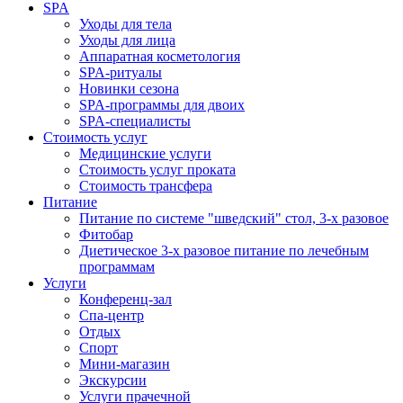
SPA
Уходы для тела
Уходы для лица
Аппаратная косметология
SPA-ритуалы
Новинки сезона
SPA-программы для двоих
SPA-специалисты
Стоимость услуг
Медицинские услуги
Стоимость услуг проката
Стоимость трансфера
Питание
Питание по системе "шведский" стол, 3-х разовое
Фитобар
Диетическое 3-х разовое питание по лечебным
программам
Услуги
Конференц-зал
Спа-центр
Отдых
Спорт
Мини-магазин
Экскурсии
Услуги прачечной